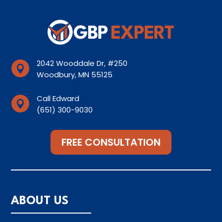
2042 Wooddale Dr, #250

Woodbury, MN 55125
Call Edward

(651) 300-9030
FREE CONSULTATION
ABOUT US